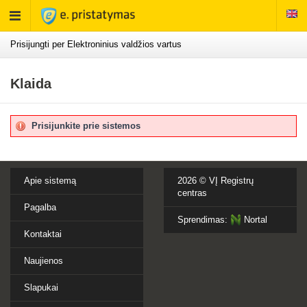
Rodyti
meniu
Prisijungti per Elektroninius valdžios vartus
Klaida
Prisijunkite prie sistemos
Apie sistemą
2026 ©
VĮ Registrų
centras
Pagalba
Sprendimas:
Nortal
Kontaktai
Naujienos
Slapukai