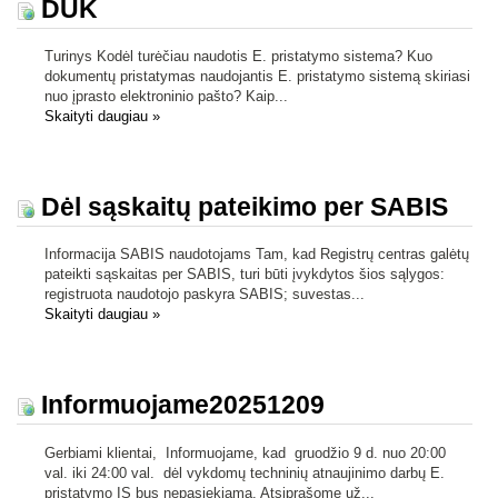
DUK
Turinys Kodėl turėčiau naudotis E. pristatymo sistema? Kuo
dokumentų pristatymas naudojantis E. pristatymo sistemą skiriasi
nuo įprasto elektroninio pašto? Kaip...
Skaityti daugiau
»
Dėl sąskaitų pateikimo per SABIS
Informacija SABIS naudotojams Tam, kad Registrų centras galėtų
pateikti sąskaitas per SABIS, turi būti įvykdytos šios sąlygos:
registruota naudotojo paskyra SABIS; suvestas...
Skaityti daugiau
»
Informuojame20251209
Gerbiami klientai, Informuojame, kad gruodžio 9 d. nuo 20:00
val. iki 24:00 val. dėl vykdomų techninių atnaujinimo darbų E.
pristatymo IS bus nepasiekiama. Atsiprašome už...