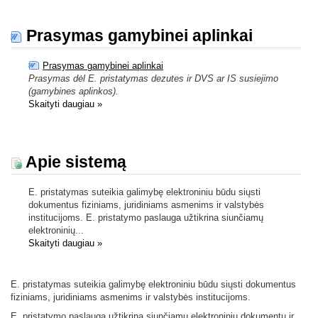
Prasymas gamybinei aplinkai
Prasymas gamybinei aplinkai
Prasymas dėl E. pristatymas dezutes ir DVS ar IS susiejimo
(gamybines aplinkos).
Skaityti daugiau
»
Apie sistemą
E. pristatymas suteikia galimybę elektroniniu būdu siųsti
dokumentus fiziniams, juridiniams asmenims ir valstybės
institucijoms. E. pristatymo paslauga užtikrina siunčiamų
elektroninių...
Skaityti daugiau
»
E. pristatymas suteikia galimybę elektroniniu būdu siųsti dokumentus
fiziniams, juridiniams asmenims ir valstybės institucijoms.
E. pristatymo paslauga užtikrina siunčiamų elektroninių dokumentų ir