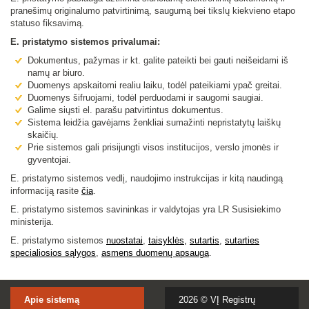
pranešimų originalumo patvirtinimą, saugumą bei tikslų kiekvieno etapo
statuso fiksavimą.
E. pristatymo sistemos privalumai:
Dokumentus, pažymas ir kt. galite pateikti bei gauti neišeidami iš
namų ar biuro.
Duomenys apskaitomi realiu laiku, todėl pateikiami ypač greitai.
Duomenys šifruojami, todėl perduodami ir saugomi saugiai.
Galime siųsti el. parašu patvirtintus dokumentus.
Sistema leidžia gavėjams ženkliai sumažinti nepristatytų laiškų
skaičių.
Prie sistemos gali prisijungti visos institucijos, verslo įmonės ir
gyventojai.
E. pristatymo sistemos vedlį, naudojimo instrukcijas ir kitą naudingą
informaciją rasite
čia
.
E. pristatymo sistemos savininkas ir valdytojas yra LR Susisiekimo
ministerija.
E. pristatymo sistemos
nuostatai
,
taisyklės,
sutartis
,
sutarties
specialiosios sąlygo
s
,
asmens duomenų apsauga
.
Apie sistemą
2026 ©
VĮ Registrų