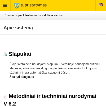
Rodyti
meniu
Prisijungti per Elektroninius valdžios vartus
Apie sistemą
Slapukai
Šioje svetainėje naudojami slapukai Svetainėje naudojami būtinieji
slapukai, kurie yra reikalingi pagrindinėms svetainės funkcijoms
užtikrinti ir yra automatiškai saugomi Jūsų...
Skaityti daugiau
»
Metodiniai ir techniniai nurodymai
V 6.2