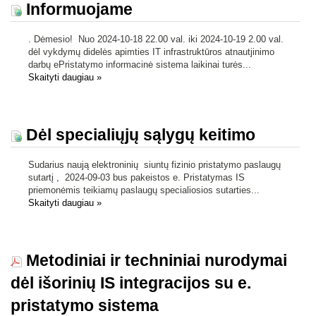
Informuojame
. Dėmesio! Nuo 2024-10-18 22.00 val. iki 2024-10-19 2.00 val.
dėl vykdymų didelės apimties IT infrastruktūros atnautjinimo
darbų ePristatymo informacinė sistema laikinai turės...
Skaityti daugiau
»
Dėl specialiųjų sąlygų keitimo
Sudarius naują elektroninių siuntų fizinio pristatymo paslaugų
sutartį , 2024-09-03 bus pakeistos e. Pristatymas IS
priemonėmis teikiamų paslaugų specialiosios sutarties...
Skaityti daugiau
»
Metodiniai ir techniniai nurodymai
dėl išorinių IS integracijos su e.
pristatymo sistema