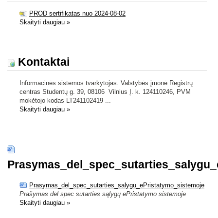
PROD sertifikatas nuo 2024-08-02
Skaityti daugiau
»
Kontaktai
Informacinės sistemos tvarkytojas: Valstybės įmonė Registrų
centras Studentų g. 39, 08106 Vilnius Į. k. 124110246, PVM
mokėtojo kodas LT241102419 ...
Skaityti daugiau
»
Prasymas_del_spec_sutarties_salygu_
Prasymas_del_spec_sutarties_salygu_ePristatymo_sistemoje
Prašymas dėl spec sutarties sąlygų ePristatymo sistemoje
Skaityti daugiau
»