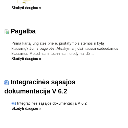
Skaityti daugiau
»
Pagalba
Pirmą kartą jungiatės prie e. pristatymo sistemos ir kylą
klausimų? Jums pagelbės: Atsakymai į dažniausiai užduodamus
klausimus Metodiniai ir techniniai nurodymai dėl...
Skaityti daugiau
»
Integracinės sąsajos
dokumentacija V 6.2
Integracinės sąsajos dokumentacija V 6.2
Skaityti daugiau
»