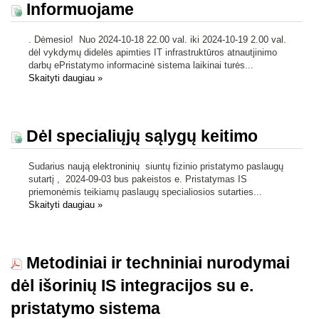
Informuojame
. Dėmesio! Nuo 2024-10-18 22.00 val. iki 2024-10-19 2.00 val.
dėl vykdymų didelės apimties IT infrastruktūros atnautjinimo
darbų ePristatymo informacinė sistema laikinai turės...
Skaityti daugiau
»
Dėl specialiųjų sąlygų keitimo
Sudarius naują elektroninių siuntų fizinio pristatymo paslaugų
sutartį , 2024-09-03 bus pakeistos e. Pristatymas IS
priemonėmis teikiamų paslaugų specialiosios sutarties...
Skaityti daugiau
»
Metodiniai ir techniniai nurodymai
dėl išorinių IS integracijos su e.
pristatymo sistema