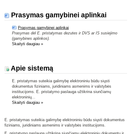
Prasymas gamybinei aplinkai
Prasymas gamybinei aplinkai
Prasymas dėl E. pristatymas dezutes ir DVS ar IS susiejimo
(gamybines aplinkos).
Skaityti daugiau
»
Apie sistemą
E. pristatymas suteikia galimybę elektroniniu būdu siųsti
dokumentus fiziniams, juridiniams asmenims ir valstybės
institucijoms. E. pristatymo paslauga užtikrina siunčiamų
elektroninių...
Skaityti daugiau
»
E. pristatymas suteikia galimybę elektroniniu būdu siųsti dokumentus
fiziniams, juridiniams asmenims ir valstybės institucijoms.
E. pristatymo paslauga užtikrina siunčiamų elektroninių dokumentų ir