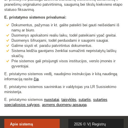
pranešimų originalumo patvirtinimą, saugumą bei tikslų kiekvieno etapo
statuso fiksavimą.
E. pristatymo sistemos privalumai:
Dokumentus, pažymas ir kt. galite pateikti bei gauti neišeidami iš
namų ar biuro.
Duomenys apskaitomi realiu laiku, todėl pateikiami ypač greitai.
Duomenys šifruojami, todėl perduodami ir saugomi saugiai.
Galime siųsti el. parašu patvirtintus dokumentus.
Sistema leidžia gavėjams ženkliai sumažinti nepristatytų laiškų
skaičių.
Prie sistemos gali prisijungti visos institucijos, verslo įmonės ir
gyventojai.
E. pristatymo sistemos vedlį, naudojimo instrukcijas ir kitą naudingą
informaciją rasite
čia
.
E. pristatymo sistemos savininkas ir valdytojas yra LR Susisiekimo
ministerija.
E. pristatymo sistemos
nuostatai
,
taisyklės,
sutartis
,
sutarties
specialiosios sąlygo
s
,
asmens duomenų apsauga
.
Apie sistemą
2026 ©
VĮ Registrų