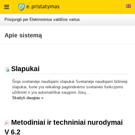
Rodyti
meniu
Prisijungti per Elektroninius valdžios vartus
Apie sistemą
Slapukai
Šioje svetainėje naudojami slapukai Svetainėje naudojami būtinieji
slapukai, kurie yra reikalingi pagrindinėms svetainės funkcijoms
užtikrinti ir yra automatiškai saugomi Jūsų...
Skaityti daugiau
»
Metodiniai ir techniniai nurodymai
V 6.2