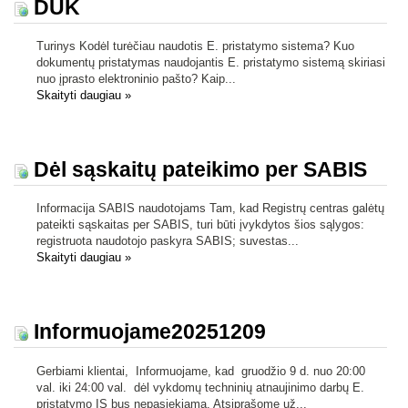
DUK
Turinys Kodėl turėčiau naudotis E. pristatymo sistema? Kuo
dokumentų pristatymas naudojantis E. pristatymo sistemą skiriasi
nuo įprasto elektroninio pašto? Kaip...
Skaityti daugiau
»
Dėl sąskaitų pateikimo per SABIS
Informacija SABIS naudotojams Tam, kad Registrų centras galėtų
pateikti sąskaitas per SABIS, turi būti įvykdytos šios sąlygos:
registruota naudotojo paskyra SABIS; suvestas...
Skaityti daugiau
»
Informuojame20251209
Gerbiami klientai, Informuojame, kad gruodžio 9 d. nuo 20:00
val. iki 24:00 val. dėl vykdomų techninių atnaujinimo darbų E.
pristatymo IS bus nepasiekiama. Atsiprašome už...