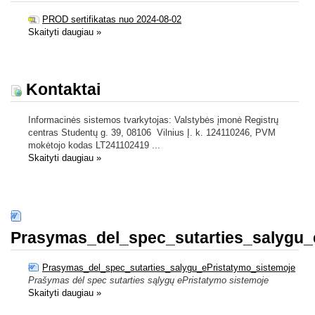
PROD sertifikatas nuo 2024-08-02
Skaityti daugiau
»
Kontaktai
Informacinės sistemos tvarkytojas: Valstybės įmonė Registrų
centras Studentų g. 39, 08106 Vilnius Į. k. 124110246, PVM
mokėtojo kodas LT241102419 ...
Skaityti daugiau
»
Prasymas_del_spec_sutarties_salygu_
Prasymas_del_spec_sutarties_salygu_ePristatymo_sistemoje
Prašymas dėl spec sutarties sąlygų ePristatymo sistemoje
Skaityti daugiau
»