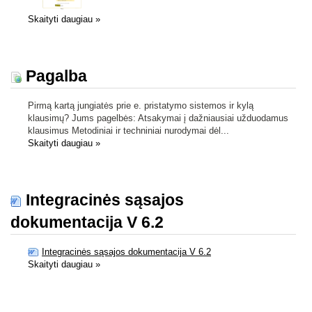
Skaityti daugiau
»
Pagalba
Pirmą kartą jungiatės prie e. pristatymo sistemos ir kylą
klausimų? Jums pagelbės: Atsakymai į dažniausiai užduodamus
klausimus Metodiniai ir techniniai nurodymai dėl...
Skaityti daugiau
»
Integracinės sąsajos
dokumentacija V 6.2
Integracinės sąsajos dokumentacija V 6.2
Skaityti daugiau
»