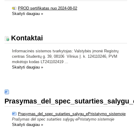
PROD sertifikatas nuo 2024-08-02
Skaityti daugiau
»
Kontaktai
Informacinės sistemos tvarkytojas: Valstybės įmonė Registrų
centras Studentų g. 39, 08106 Vilnius Į. k. 124110246, PVM
mokėtojo kodas LT241102419 ...
Skaityti daugiau
»
Prasymas_del_spec_sutarties_salygu_
Prasymas_del_spec_sutarties_salygu_ePristatymo_sistemoje
Prašymas dėl spec sutarties sąlygų ePristatymo sistemoje
Skaityti daugiau
»