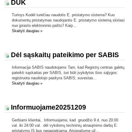
DUK
Turinys Kodėl turėčiau naudotis E. pristatymo sistema? Kuo
dokumentų pristatymas naudojantis E. pristatymo sistemą skiriasi
nuo įprasto elektroninio pašto? Kaip...
Skaityti daugiau
»
Dėl sąskaitų pateikimo per SABIS
Informacija SABIS naudotojams Tam, kad Registrų centras galėtų
pateikti sąskaitas per SABIS, turi būti įvykdytos šios sąlygos:
registruota naudotojo paskyra SABIS; suvestas...
Skaityti daugiau
»
Informuojame20251209
Gerbiami klientai, Informuojame, kad gruodžio 9 d. nuo 20:00
val. iki 24:00 val. dėl vykdomų techninių atnaujinimo darbų E.
pristatymo IS bus nepasiekiama. Atsiprašome už...