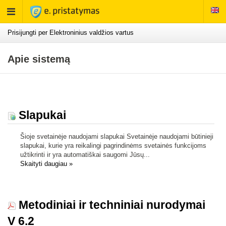
Rodyti
meniu
Prisijungti per Elektroninius valdžios vartus
Apie sistemą
Slapukai
Šioje svetainėje naudojami slapukai Svetainėje naudojami būtinieji
slapukai, kurie yra reikalingi pagrindinėms svetainės funkcijoms
užtikrinti ir yra automatiškai saugomi Jūsų...
Skaityti daugiau
»
Metodiniai ir techniniai nurodymai
V 6.2