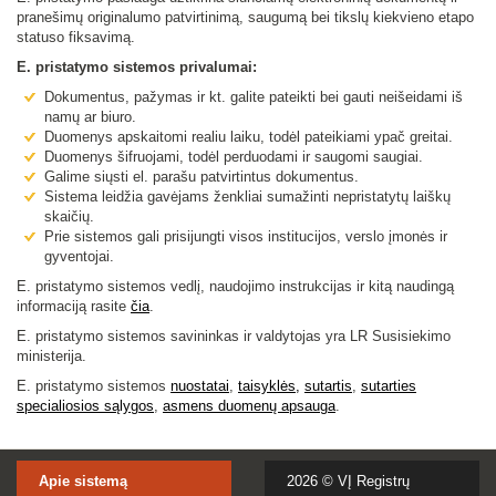
pranešimų originalumo patvirtinimą, saugumą bei tikslų kiekvieno etapo
statuso fiksavimą.
E. pristatymo sistemos privalumai:
Dokumentus, pažymas ir kt. galite pateikti bei gauti neišeidami iš
namų ar biuro.
Duomenys apskaitomi realiu laiku, todėl pateikiami ypač greitai.
Duomenys šifruojami, todėl perduodami ir saugomi saugiai.
Galime siųsti el. parašu patvirtintus dokumentus.
Sistema leidžia gavėjams ženkliai sumažinti nepristatytų laiškų
skaičių.
Prie sistemos gali prisijungti visos institucijos, verslo įmonės ir
gyventojai.
E. pristatymo sistemos vedlį, naudojimo instrukcijas ir kitą naudingą
informaciją rasite
čia
.
E. pristatymo sistemos savininkas ir valdytojas yra LR Susisiekimo
ministerija.
E. pristatymo sistemos
nuostatai
,
taisyklės,
sutartis
,
sutarties
specialiosios sąlygo
s
,
asmens duomenų apsauga
.
Apie sistemą
2026 ©
VĮ Registrų