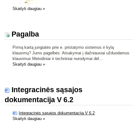
Skaityti daugiau
»
Pagalba
Pirmą kartą jungiatės prie e. pristatymo sistemos ir kylą
klausimų? Jums pagelbės: Atsakymai į dažniausiai užduodamus
klausimus Metodiniai ir techniniai nurodymai dėl...
Skaityti daugiau
»
Integracinės sąsajos
dokumentacija V 6.2
Integracinės sąsajos dokumentacija V 6.2
Skaityti daugiau
»