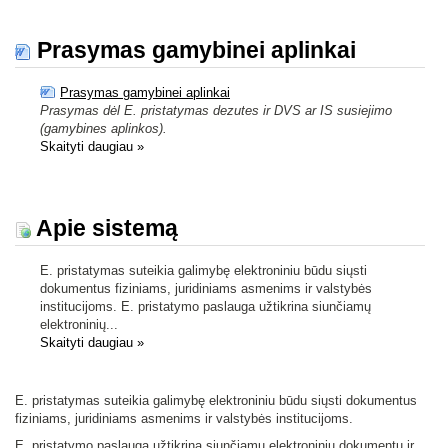
Prasymas gamybinei aplinkai
Prasymas gamybinei aplinkai
Prasymas dėl E. pristatymas dezutes ir DVS ar IS susiejimo
(gamybines aplinkos).
Skaityti daugiau
»
Apie sistemą
E. pristatymas suteikia galimybę elektroniniu būdu siųsti
dokumentus fiziniams, juridiniams asmenims ir valstybės
institucijoms. E. pristatymo paslauga užtikrina siunčiamų
elektroninių...
Skaityti daugiau
»
E. pristatymas suteikia galimybę elektroniniu būdu siųsti dokumentus
fiziniams, juridiniams asmenims ir valstybės institucijoms.
E. pristatymo paslauga užtikrina siunčiamų elektroninių dokumentų ir