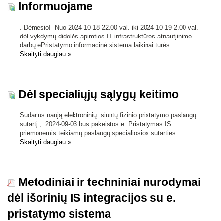
Informuojame
. Dėmesio! Nuo 2024-10-18 22.00 val. iki 2024-10-19 2.00 val.
dėl vykdymų didelės apimties IT infrastruktūros atnautjinimo
darbų ePristatymo informacinė sistema laikinai turės...
Skaityti daugiau
»
Dėl specialiųjų sąlygų keitimo
Sudarius naują elektroninių siuntų fizinio pristatymo paslaugų
sutartį , 2024-09-03 bus pakeistos e. Pristatymas IS
priemonėmis teikiamų paslaugų specialiosios sutarties...
Skaityti daugiau
»
Metodiniai ir techniniai nurodymai
dėl išorinių IS integracijos su e.
pristatymo sistema