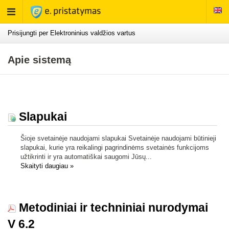
Rodyti
meniu
Prisijungti per Elektroninius valdžios vartus
Apie sistemą
Slapukai
Šioje svetainėje naudojami slapukai Svetainėje naudojami būtinieji
slapukai, kurie yra reikalingi pagrindinėms svetainės funkcijoms
užtikrinti ir yra automatiškai saugomi Jūsų...
Skaityti daugiau
»
Metodiniai ir techniniai nurodymai
V 6.2