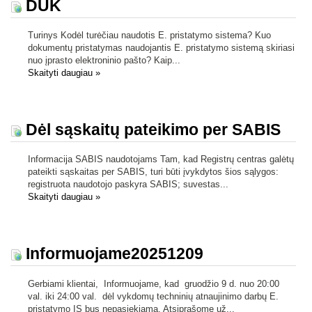
DUK
Turinys Kodėl turėčiau naudotis E. pristatymo sistema? Kuo
dokumentų pristatymas naudojantis E. pristatymo sistemą skiriasi
nuo įprasto elektroninio pašto? Kaip...
Skaityti daugiau
»
Dėl sąskaitų pateikimo per SABIS
Informacija SABIS naudotojams Tam, kad Registrų centras galėtų
pateikti sąskaitas per SABIS, turi būti įvykdytos šios sąlygos:
registruota naudotojo paskyra SABIS; suvestas...
Skaityti daugiau
»
Informuojame20251209
Gerbiami klientai, Informuojame, kad gruodžio 9 d. nuo 20:00
val. iki 24:00 val. dėl vykdomų techninių atnaujinimo darbų E.
pristatymo IS bus nepasiekiama. Atsiprašome už...