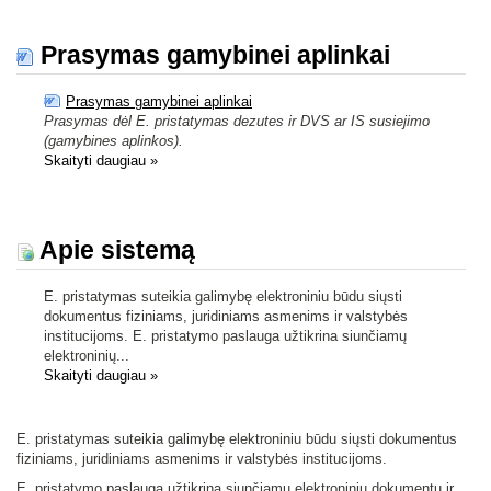
Prasymas gamybinei aplinkai
Prasymas gamybinei aplinkai
Prasymas dėl E. pristatymas dezutes ir DVS ar IS susiejimo
(gamybines aplinkos).
Skaityti daugiau
»
Apie sistemą
E. pristatymas suteikia galimybę elektroniniu būdu siųsti
dokumentus fiziniams, juridiniams asmenims ir valstybės
institucijoms. E. pristatymo paslauga užtikrina siunčiamų
elektroninių...
Skaityti daugiau
»
E. pristatymas suteikia galimybę elektroniniu būdu siųsti dokumentus
fiziniams, juridiniams asmenims ir valstybės institucijoms.
E. pristatymo paslauga užtikrina siunčiamų elektroninių dokumentų ir