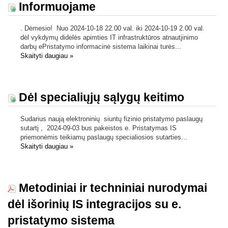
Informuojame
. Dėmesio! Nuo 2024-10-18 22.00 val. iki 2024-10-19 2.00 val.
dėl vykdymų didelės apimties IT infrastruktūros atnautjinimo
darbų ePristatymo informacinė sistema laikinai turės...
Skaityti daugiau
»
Dėl specialiųjų sąlygų keitimo
Sudarius naują elektroninių siuntų fizinio pristatymo paslaugų
sutartį , 2024-09-03 bus pakeistos e. Pristatymas IS
priemonėmis teikiamų paslaugų specialiosios sutarties...
Skaityti daugiau
»
Metodiniai ir techniniai nurodymai
dėl išorinių IS integracijos su e.
pristatymo sistema