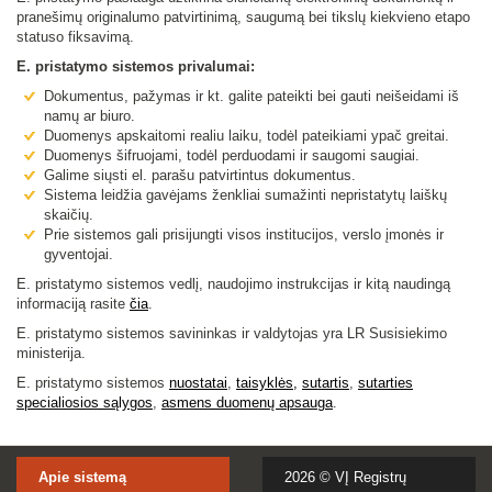
pranešimų originalumo patvirtinimą, saugumą bei tikslų kiekvieno etapo
statuso fiksavimą.
E. pristatymo sistemos privalumai:
Dokumentus, pažymas ir kt. galite pateikti bei gauti neišeidami iš
namų ar biuro.
Duomenys apskaitomi realiu laiku, todėl pateikiami ypač greitai.
Duomenys šifruojami, todėl perduodami ir saugomi saugiai.
Galime siųsti el. parašu patvirtintus dokumentus.
Sistema leidžia gavėjams ženkliai sumažinti nepristatytų laiškų
skaičių.
Prie sistemos gali prisijungti visos institucijos, verslo įmonės ir
gyventojai.
E. pristatymo sistemos vedlį, naudojimo instrukcijas ir kitą naudingą
informaciją rasite
čia
.
E. pristatymo sistemos savininkas ir valdytojas yra LR Susisiekimo
ministerija.
E. pristatymo sistemos
nuostatai
,
taisyklės,
sutartis
,
sutarties
specialiosios sąlygo
s
,
asmens duomenų apsauga
.
Apie sistemą
2026 ©
VĮ Registrų