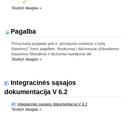
Skaityti daugiau
»
Pagalba
Pirmą kartą jungiatės prie e. pristatymo sistemos ir kylą
klausimų? Jums pagelbės: Atsakymai į dažniausiai užduodamus
klausimus Metodiniai ir techniniai nurodymai dėl...
Skaityti daugiau
»
Integracinės sąsajos
dokumentacija V 6.2
Integracinės sąsajos dokumentacija V 6.2
Skaityti daugiau
»