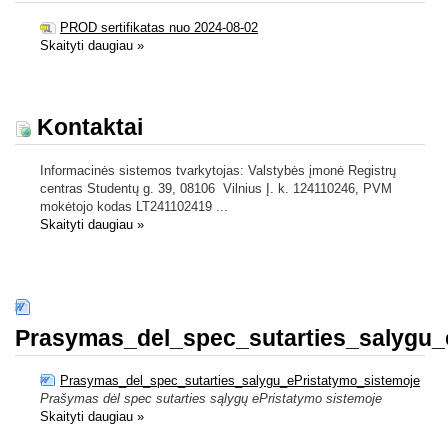
PROD sertifikatas nuo 2024-08-02
Skaityti daugiau
»
Kontaktai
Informacinės sistemos tvarkytojas: Valstybės įmonė Registrų
centras Studentų g. 39, 08106 Vilnius Į. k. 124110246, PVM
mokėtojo kodas LT241102419 ...
Skaityti daugiau
»
Prasymas_del_spec_sutarties_salygu_
Prasymas_del_spec_sutarties_salygu_ePristatymo_sistemoje
Prašymas dėl spec sutarties sąlygų ePristatymo sistemoje
Skaityti daugiau
»