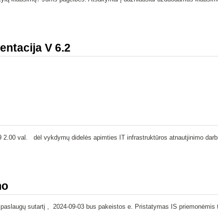
ntacija V 6.2
2.00 val. dėl vykdymų didelės apimties IT infrastruktūros atnautjinimo darbų
mo
o paslaugų sutartį , 2024-09-03 bus pakeistos e. Pristatymas IS priemonėmis t