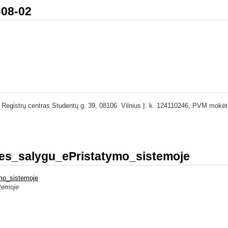
-08-02
 Registrų centras Studentų g. 39, 08106 Vilnius Į. k. 124110246, PVM mokėt
es_salygu_ePristatymo_sistemoje
mo_sistemoje
stemoje