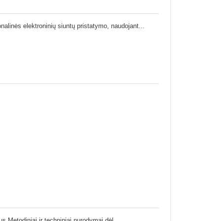
alinės elektroninių siuntų pristatymo, naudojant...
 Metodiniai ir techniniai nurodymai dėl...