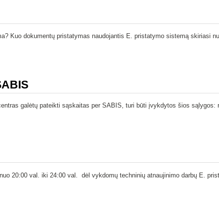
ma? Kuo dokumentų pristatymas naudojantis E. pristatymo sistemą skiriasi nuo
SABIS
tras galėtų pateikti sąskaitas per SABIS, turi būti įvykdytos šios sąlygos:
nuo 20:00 val. iki 24:00 val. dėl vykdomų techninių atnaujinimo darbų E. pr