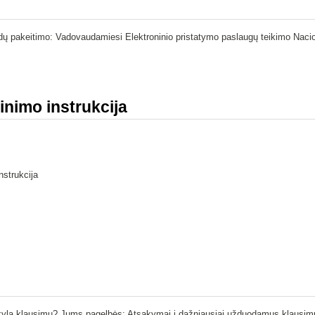
iedų pakeitimo: Vadovaudamiesi Elektroninio pristatymo paslaugų teikimo Nacion
inimo instrukcija
nstrukcija
r kylą klausimų? Jums pagelbės: Atsakymai į dažniausiai užduodamus klausimus