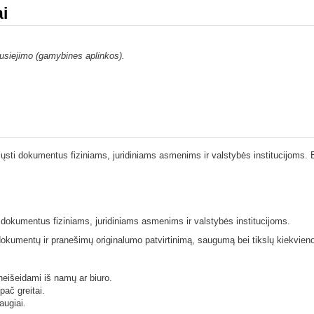
i
usiejimo (gamybines aplinkos).
iųsti dokumentus fiziniams, juridiniams asmenims ir valstybės institucijoms. 
i dokumentus fiziniams, juridiniams asmenims ir valstybės institucijoms.
dokumentų ir pranešimų originalumo patvirtinimą, saugumą bei tikslų kiekvien
neišeidami iš namų ar biuro.
pač greitai.
augiai.