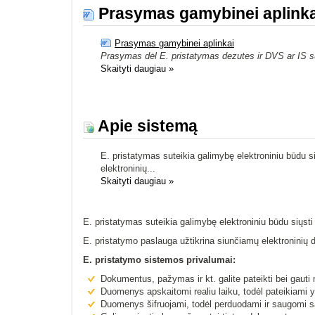
Prasymas gamybinei aplinka
Prasymas gamybinei aplinkai
Prasymas dėl E. pristatymas dezutes ir DVS ar IS s
Skaityti daugiau
»
Apie sistemą
E. pristatymas suteikia galimybę elektroniniu būdu s
elektroninių...
Skaityti daugiau
»
E. pristatymas suteikia galimybę elektroniniu būdu siųst
E. pristatymo paslauga užtikrina siunčiamų elektroninių 
E. pristatymo sistemos privalumai:
Dokumentus, pažymas ir kt. galite pateikti bei gauti 
Duomenys apskaitomi realiu laiku, todėl pateikiami y
Duomenys šifruojami, todėl perduodami ir saugomi s