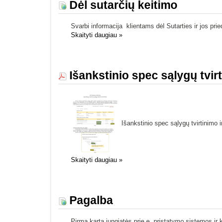
Dėl sutarčių keitimo
Svarbi informacija klientams dėl Sutarties ir jos pr
Skaityti daugiau
»
Išankstinio spec sąlygų tvirt
Išankstinio spec sąlygų tvirtinimo i
Skaityti daugiau
»
Pagalba
Pirmą kartą jungiatės prie e. pristatymo sistemos i