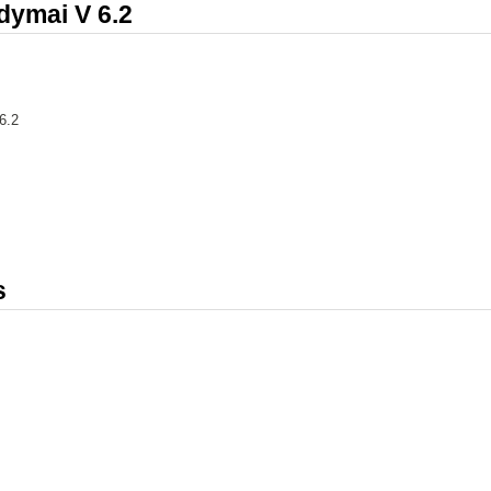
odymai V 6.2
6.2
s