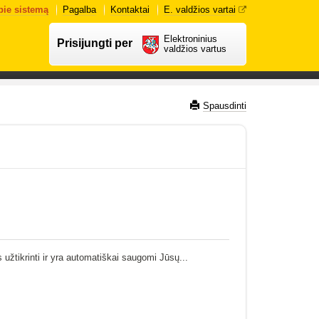
pie sistemą
Pagalba
Kontaktai
E. valdžios vartai
Elektroninius
Prisijungti per
valdžios vartus
Spausdinti
 užtikrinti ir yra automatiškai saugomi Jūsų...