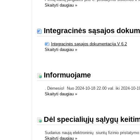
Skaityti daugiau
»
Integracinės sąsajos dokume
Integracinės sąsajos dokumentacija V 6.2
Skaityti daugiau
»
Informuojame
. Dėmesio! Nuo 2024-10-18 22.00 val. iki 2024-10-19 
Skaityti daugiau
»
Dėl specialiųjų sąlygų keiti
Sudarius naują elektroninių siuntų fizinio pristatym
Skaityti daugiau
»