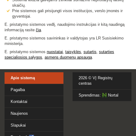
skaičių.
Prie sistemos gali prisijungti visos institucijos, verslo įmonės ir
gyventojai.
E. pristatymo sistemos vedlį, naudojimo instrukcijas ir kitą naudingą
informaciją rasite
čia
.
E. pristatymo sistemos savininkas ir valdytojas yra LR Susisiekimo
ministerija.
E. pristatymo sistemos
nuostatai
,
taisyklės,
sutartis
,
sutarties
specialiosios sąlygo
s
,
asmens duomenų apsauga
.
Apie sistemą
2026 ©
VĮ Registrų
centras
Pagalba
Sprendimas:
Nortal
Kontaktai
Naujienos
Slapukai