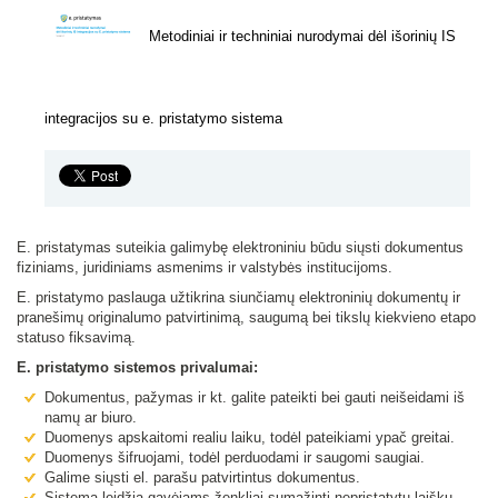
Metodiniai ir techniniai nurodymai dėl išorinių IS
integracijos su e. pristatymo sistema
E. pristatymas suteikia galimybę elektroniniu būdu siųsti dokumentus
fiziniams, juridiniams asmenims ir valstybės institucijoms.
E. pristatymo paslauga užtikrina siunčiamų elektroninių dokumentų ir
pranešimų originalumo patvirtinimą, saugumą bei tikslų kiekvieno etapo
statuso fiksavimą.
E. pristatymo sistemos privalumai:
Dokumentus, pažymas ir kt. galite pateikti bei gauti neišeidami iš
namų ar biuro.
Duomenys apskaitomi realiu laiku, todėl pateikiami ypač greitai.
Duomenys šifruojami, todėl perduodami ir saugomi saugiai.
Galime siųsti el. parašu patvirtintus dokumentus.
Sistema leidžia gavėjams ženkliai sumažinti nepristatytų laiškų