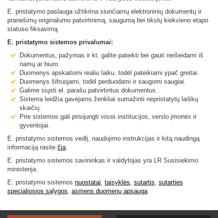
E. pristatymo paslauga užtikrina siunčiamų elektroninių dokumentų ir
pranešimų originalumo patvirtinimą, saugumą bei tikslų kiekvieno etapo
statuso fiksavimą.
E. pristatymo sistemos privalumai:
Dokumentus, pažymas ir kt. galite pateikti bei gauti neišeidami iš
namų ar biuro.
Duomenys apskaitomi realiu laiku, todėl pateikiami ypač greitai.
Duomenys šifruojami, todėl perduodami ir saugomi saugiai.
Galime siųsti el. parašu patvirtintus dokumentus.
Sistema leidžia gavėjams ženkliai sumažinti nepristatytų laiškų
skaičių.
Prie sistemos gali prisijungti visos institucijos, verslo įmonės ir
gyventojai.
E. pristatymo sistemos vedlį, naudojimo instrukcijas ir kitą naudingą
informaciją rasite
čia
.
E. pristatymo sistemos savininkas ir valdytojas yra LR Susisiekimo
ministerija.
E. pristatymo sistemos
nuostatai
,
taisyklės,
sutartis
,
sutarties
specialiosios sąlygo
s
,
asmens duomenų apsauga
.