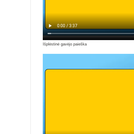
Išplėstinė gavėjo paieška