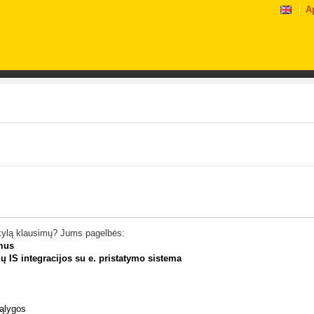
A
r kylą klausimų? Jums pagelbės:
mus
ių IS integracijos su e. pristatymo sistema
sąlygos