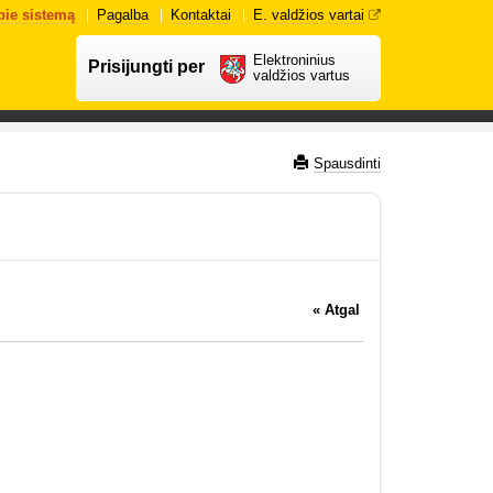
pie sistemą
Pagalba
Kontaktai
E. valdžios vartai
Elektroninius
Prisijungti per
valdžios vartus
Spausdinti
« Atgal