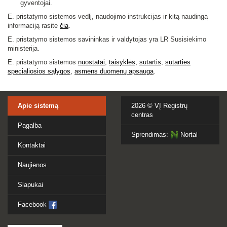
gyventojai.
E. pristatymo sistemos vedlį, naudojimo instrukcijas ir kitą naudingą
informaciją rasite
čia
.
E. pristatymo sistemos savininkas ir valdytojas yra LR Susisiekimo
ministerija.
E. pristatymo sistemos
nuostatai
,
taisyklės,
sutartis
,
sutarties
specialiosios sąlygo
s
,
asmens duomenų apsauga
.
Apie sistemą
2026 ©
VĮ Registrų
centras
Pagalba
Sprendimas:
Nortal
Kontaktai
Naujienos
Slapukai
Facebook