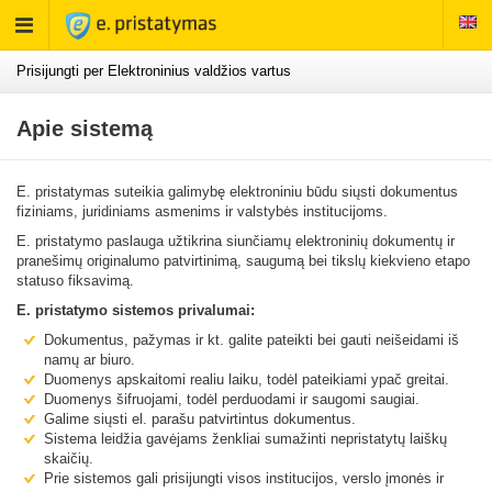
Rodyti
meniu
Prisijungti per Elektroninius valdžios vartus
Apie sistemą
E. pristatymas suteikia galimybę elektroniniu būdu siųsti dokumentus
fiziniams, juridiniams asmenims ir valstybės institucijoms.
E. pristatymo paslauga užtikrina siunčiamų elektroninių dokumentų ir
pranešimų originalumo patvirtinimą, saugumą bei tikslų kiekvieno etapo
statuso fiksavimą.
E. pristatymo sistemos privalumai:
Dokumentus, pažymas ir kt. galite pateikti bei gauti neišeidami iš
namų ar biuro.
Duomenys apskaitomi realiu laiku, todėl pateikiami ypač greitai.
Duomenys šifruojami, todėl perduodami ir saugomi saugiai.
Galime siųsti el. parašu patvirtintus dokumentus.
Sistema leidžia gavėjams ženkliai sumažinti nepristatytų laiškų
skaičių.
Prie sistemos gali prisijungti visos institucijos, verslo įmonės ir