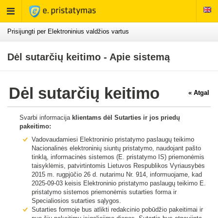
Rodyti
meniu
Prisijungti per Elektroninius valdžios vartus
Dėl sutarčių keitimo - Apie sistemą
Dėl sutarčių keitimo
« Atgal
Svarbi informacija
klientams dėl Sutarties ir jos priedų
pakeitimo:
Vadovaudamiesi Elektroninio pristatymo paslaugų teikimo
Nacionalinės elektroninių siuntų pristatymo, naudojant pašto
tinklą, informacinės sistemos (E. pristatymo IS) priemonėmis
taisyklėmis, patvirtintomis Lietuvos Respublikos Vyriausybės
2015 m. rugpjūčio 26 d. nutarimu Nr. 914, informuojame, kad
2025-09-03 keisis Elektroninio pristatymo paslaugų teikimo E.
pristatymo sistemos priemonėmis sutarties forma ir
Specialiosios sutarties sąlygos.
Sutarties formoje bus atlikti redakcinio pobūdžio pakeitimai ir