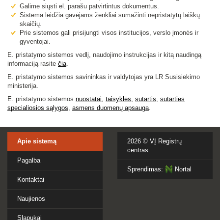
Galime siųsti el. parašu patvirtintus dokumentus.
Sistema leidžia gavėjams ženkliai sumažinti nepristatytų laiškų
skaičių.
Prie sistemos gali prisijungti visos institucijos, verslo įmonės ir
gyventojai.
E. pristatymo sistemos vedlį, naudojimo instrukcijas ir kitą naudingą
informaciją rasite
čia
.
E. pristatymo sistemos savininkas ir valdytojas yra LR Susisiekimo
ministerija.
E. pristatymo sistemos
nuostatai
,
taisyklės,
sutartis
,
sutarties
specialiosios sąlygo
s
,
asmens duomenų apsauga
.
Apie sistemą
2026 ©
VĮ Registrų
centras
Pagalba
Sprendimas:
Nortal
Kontaktai
Naujienos
Slapukai