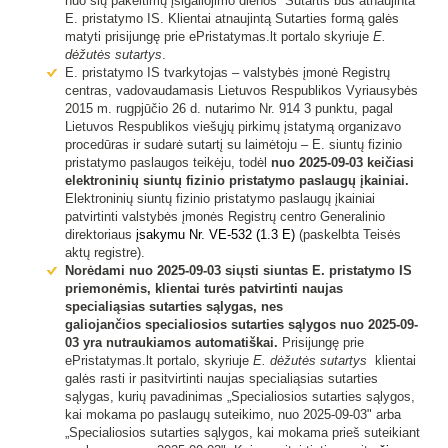
nuo šių pakeitimų įsigaliojimo dienos Sutartis bus atnaujinta
E. pristatymo IS. Klientai atnaujintą Sutarties formą galės
matyti prisijungę prie ePristatymas.lt portalo skyriuje
E.
dėžutės sutartys
.
E. pristatymo IS tvarkytojas – valstybės įmonė Registrų
centras, vadovaudamasis Lietuvos Respublikos Vyriausybės
2015 m. rugpjūčio 26 d. nutarimo Nr. 914 3 punktu, pagal
Lietuvos Respublikos viešųjų pirkimų įstatymą organizavo
procedūras ir sudarė sutartį su laimėtoju – E. siuntų fizinio
pristatymo paslaugos teikėju, todėl
nuo 2025-09-03 keičiasi
elektroninių siuntų fizinio pristatymo paslaugų įkainiai.
Elektroninių siuntų fizinio pristatymo paslaugų įkainiai
patvirtinti valstybės įmonės Registrų centro Generalinio
direktoriaus
įsakymu Nr. VE-532 (1.3 E)
(paskelbta Teisės
aktų registre).
Norėdami nuo 2025-09-03 siųsti siuntas E. pristatymo IS
priemonėmis, klientai turės patvirtinti naujas
specialiąsias sutarties sąlygas, nes
galiojančios specialiosios sutarties sąlygos nuo 2025-09-
03 yra nutraukiamos automatiškai.
Prisijungę prie
ePristatymas.lt portalo, skyriuje
E. dėžutės sutartys
klientai
galės rasti ir pasitvirtinti naujas specialiąsias sutarties
sąlygas, kurių pavadinimas „Specialiosios sutarties sąlygos,
kai mokama po paslaugų suteikimo, nuo 2025-09-03" arba
„Specialiosios sutarties sąlygos, kai mokama prieš suteikiant