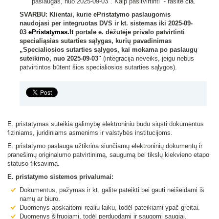
paslaugas, nuo 2025-09-03". Kaip pasitvirtinti - rasite
čia
.
SVARBU: Klientai, kurie ePristatymo paslaugomis
naudojasi
per integruotas DVS ir kt. sistemas iki 2025-09-
03
ePristatymas.lt
portale e. dėžutėje privalo patvirtinti
specialiąsias sutarties sąlygas, kurių pavadinimas
„Specialiosios sutarties sąlygos, kai mokama po paslaugų
suteikimo, nuo 2025-09-03"
(integracija neveiks, jeigu nebus
patvirtintos būtent šios specialiosios sutarties sąlygos).
E. pristatymas suteikia galimybę elektroniniu būdu siųsti dokumentus
fiziniams, juridiniams asmenims ir valstybės institucijoms.
E. pristatymo paslauga užtikrina siunčiamų elektroninių dokumentų ir
pranešimų originalumo patvirtinimą, saugumą bei tikslų kiekvieno etapo
statuso fiksavimą.
E. pristatymo sistemos privalumai:
Dokumentus, pažymas ir kt. galite pateikti bei gauti neišeidami iš
namų ar biuro.
Duomenys apskaitomi realiu laiku, todėl pateikiami ypač greitai.
Duomenys šifruojami, todėl perduodami ir saugomi saugiai.