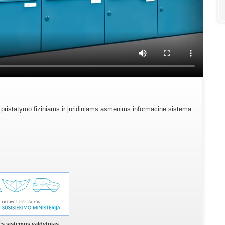
 pristatymo fiziniams ir juridiniams asmenims informacinė sistema.
ės sistemos valdytojas