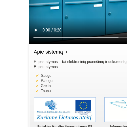
Apie sistemą
E. pristatymas – tai elektroninių pranešimų ir dokumentų
E. pristatymas:
Saugu
Patogu
Greita
Taupu
Projektas iš dalies finansuojamas ES
Informacin