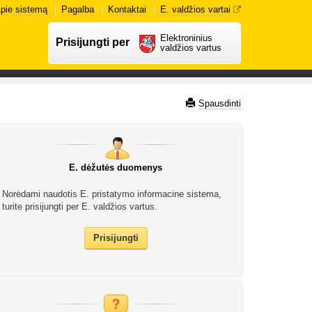
pie sistemą
Pagalba
Kontaktai
E. valdžios vartai
Elektroninius
Prisijungti per
valdžios vartus
Spausdinti
E. dėžutės duomenys
Norėdami naudotis E. pristatymo informacine sistema,
turite prisijungti per E. valdžios vartus.
Prisijungti