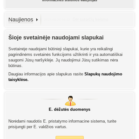
Informacinės sistemos valdytojas
Naujienos
Dėl sutarčių keitimo
2025-08-20 08:42
Šioje svetainėje naudojami slapukai
Svetainėje naudojami būtinieji slapukai, kurie yra reikalingi
pagrindinėms svetainės funkcijoms užtikrinti ir yra automatiškai
saugomi Jūsų naršyklėje. Jų naudojimui Jūsų sutikimas nėra
būtinas.
Daugiau informacijos apie slapukus rasite
Slapukų naudojimo
taisyklėse.
E. dėžutės duomenys
Norėdami naudotis E. pristatymo informacine sistema, turite
prisijungti per E. valdžios vartus.