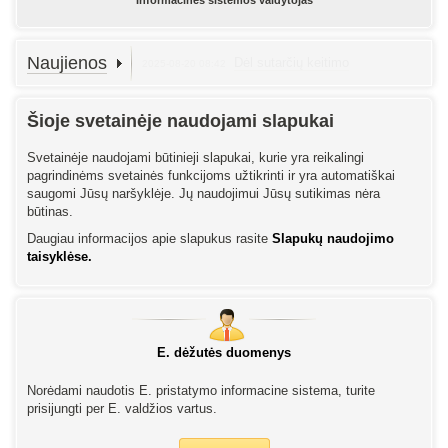
Informacinės sistemos valdytojas
Naujienos
Dėl sutarčių keitimo
2025-08-20 08:42
Šioje svetainėje naudojami slapukai
Svetainėje naudojami būtinieji slapukai, kurie yra reikalingi
pagrindinėms svetainės funkcijoms užtikrinti ir yra automatiškai
saugomi Jūsų naršyklėje. Jų naudojimui Jūsų sutikimas nėra
būtinas.
Daugiau informacijos apie slapukus rasite
Slapukų naudojimo
taisyklėse.
E. dėžutės duomenys
Norėdami naudotis E. pristatymo informacine sistema, turite
prisijungti per E. valdžios vartus.