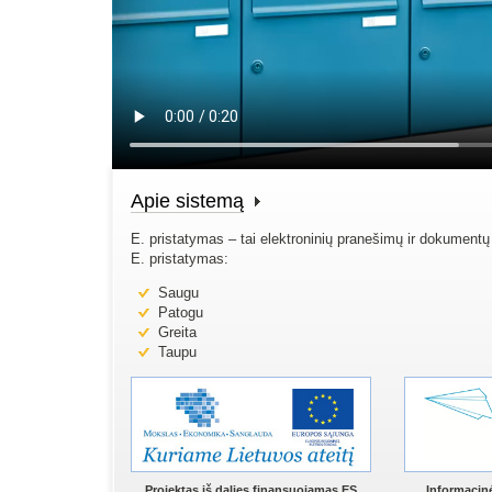
Apie sistemą
E. pristatymas – tai elektroninių pranešimų ir dokumentų
E. pristatymas:
Saugu
Patogu
Greita
Taupu
Projektas iš dalies finansuojamas ES
Informacin