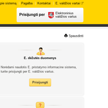
pie sistemą
Pagalba
Kontaktai
E. valdžios vartai
Elektroninius
Prisijungti per
valdžios vartus
Spausdinti
E. dėžutės duomenys
Norėdami naudotis E. pristatymo informacine sistema,
turite prisijungti per E. valdžios vartus.
Prisijungti