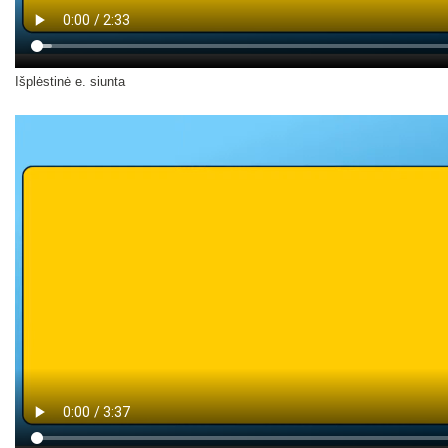
Išplėstinė e. siunta