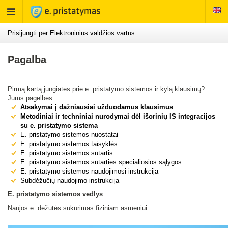
Rodyti
meniu
Prisijungti per Elektroninius valdžios vartus
Pagalba
Pirmą kartą jungiatės prie e. pristatymo sistemos ir kylą klausimų?
Jums pagelbės:
Atsakymai į dažniausiai užduodamus klausimus
Metodiniai ir techniniai nurodymai dėl išorinių IS integracijos
su e. pristatymo sistema
E. pristatymo sistemos nuostatai
E. pristatymo sistemos taisyklės
E. pristatymo sistemos sutartis
E. pristatymo sistemos sutarties specialiosios sąlygos
E. pristatymo sistemos naudojimosi instrukcija
Subdėžučių naudojimo instrukcija
E. pristatymo sistemos vedlys
Naujos e. dėžutės sukūrimas fiziniam asmeniui