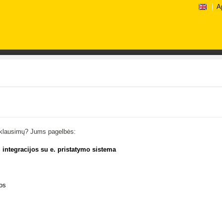
A
ą klausimų? Jums pagelbės:
S integracijos su e. pristatymo sistema
gos