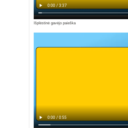
Išplėstinė gavėjo paieška