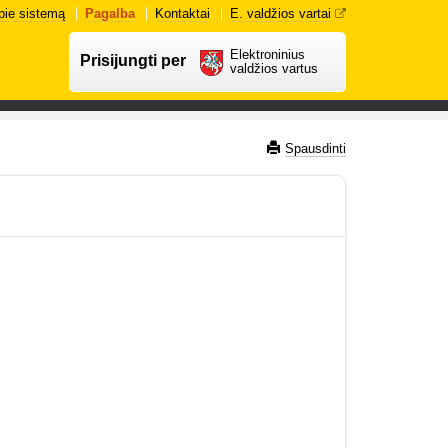
pie sistemą
Pagalba
Kontaktai
E. valdžios vartai
Elektroninius
Prisijungti per
valdžios vartus
Spausdinti