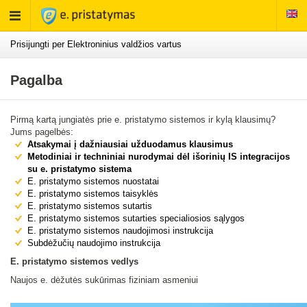
Rodyti
meniu
Prisijungti per Elektroninius valdžios vartus
Pagalba
Pirmą kartą jungiatės prie e. pristatymo sistemos ir kylą klausimų?
Jums pagelbės:
Atsakymai į dažniausiai užduodamus klausimus
Metodiniai ir techniniai nurodymai dėl išorinių IS integracijos
su e. pristatymo sistema
E. pristatymo sistemos nuostatai
E. pristatymo sistemos taisyklės
E. pristatymo sistemos sutartis
E. pristatymo sistemos sutarties specialiosios sąlygos
E. pristatymo sistemos naudojimosi instrukcija
Subdėžučių naudojimo instrukcija
E. pristatymo sistemos vedlys
Naujos e. dėžutės sukūrimas fiziniam asmeniui