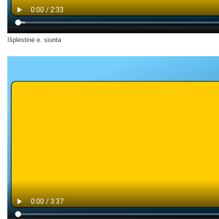
Išplėstinė e. siunta