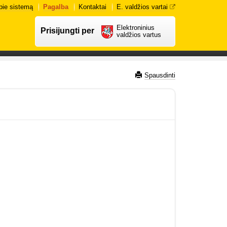
pie sistemą
Pagalba
Kontaktai
E. valdžios vartai
Elektroninius
Prisijungti per
valdžios vartus
Spausdinti