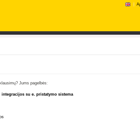
A
ą klausimų? Jums pagelbės:
S integracijos su e. pristatymo sistema
gos