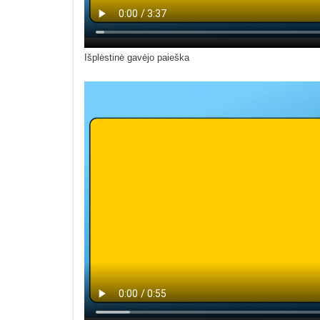
Išplėstinė gavėjo paieška