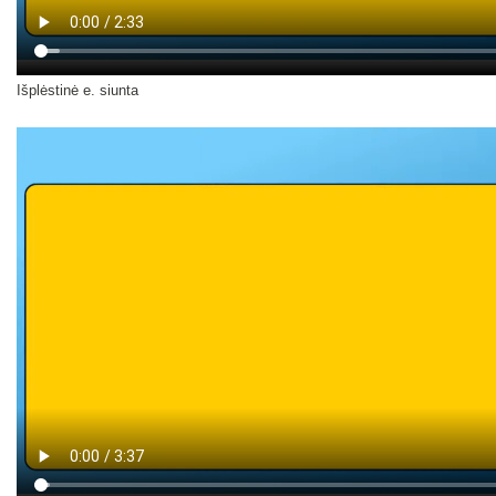
Išplėstinė e. siunta