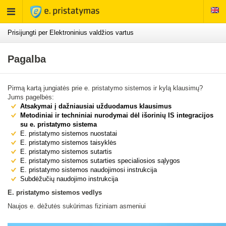
Rodyti
meniu
Prisijungti per Elektroninius valdžios vartus
Pagalba
Pirmą kartą jungiatės prie e. pristatymo sistemos ir kylą klausimų?
Jums pagelbės:
Atsakymai į dažniausiai užduodamus klausimus
Metodiniai ir techniniai nurodymai dėl išorinių IS integracijos
su e. pristatymo sistema
E. pristatymo sistemos nuostatai
E. pristatymo sistemos taisyklės
E. pristatymo sistemos sutartis
E. pristatymo sistemos sutarties specialiosios sąlygos
E. pristatymo sistemos naudojimosi instrukcija
Subdėžučių naudojimo instrukcija
E. pristatymo sistemos vedlys
Naujos e. dėžutės sukūrimas fiziniam asmeniui