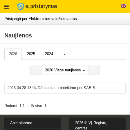
Rodyti
meniu
Prisijungti per Elektroninius valdžios vartus
Naujienos
Daugiau...
2026
2025
2024
←
2026 Visos naujienos
→
2026-04-28 13:04
Dėl sąskaitų pateikimo per SABIS
Rodomi: 1-1
|
Iš viso: 1
Apie sistemą
2026 ©
VĮ Registrų
centras