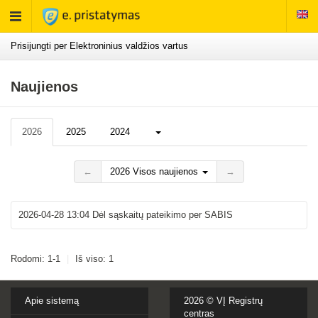
Rodyti
meniu
Prisijungti per Elektroninius valdžios vartus
Naujienos
Daugiau...
2026
2025
2024
←
2026 Visos naujienos
→
2026-04-28 13:04
Dėl sąskaitų pateikimo per SABIS
Rodomi: 1-1
|
Iš viso: 1
Apie sistemą
2026 ©
VĮ Registrų
centras