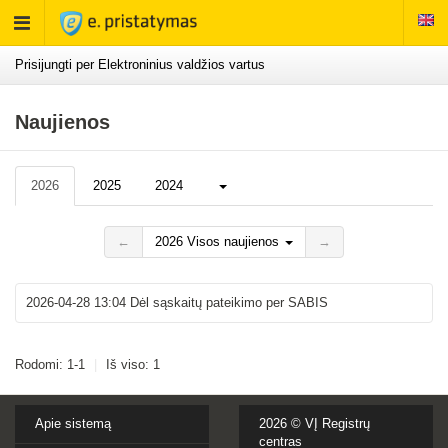
Rodyti
meniu
Prisijungti per Elektroninius valdžios vartus
Naujienos
Daugiau...
2026
2025
2024
←
2026 Visos naujienos
→
2026-04-28 13:04
Dėl sąskaitų pateikimo per SABIS
Rodomi: 1-1
|
Iš viso: 1
Apie sistemą
2026 ©
VĮ Registrų
centras