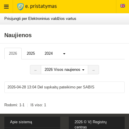
Rodyti
meniu
Prisijungti per Elektroninius valdžios vartus
Naujienos
Daugiau...
2026
2025
2024
←
2026 Visos naujienos
→
2026-04-28 13:04
Dėl sąskaitų pateikimo per SABIS
Rodomi: 1-1
|
Iš viso: 1
Apie sistemą
2026 ©
VĮ Registrų
centras