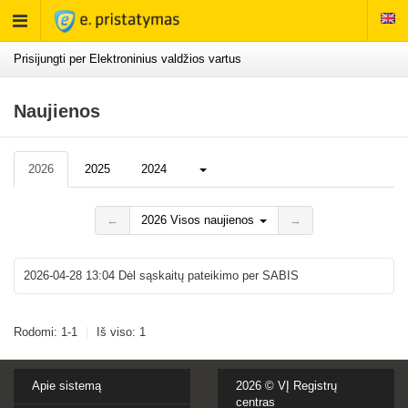
Rodyti
meniu
Prisijungti per Elektroninius valdžios vartus
Naujienos
Daugiau...
2026
2025
2024
←
2026 Visos naujienos
→
2026-04-28 13:04
Dėl sąskaitų pateikimo per SABIS
Rodomi: 1-1
|
Iš viso: 1
Apie sistemą
2026 ©
VĮ Registrų
centras