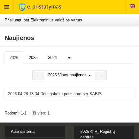
Rodyti
meniu
Prisijungti per Elektroninius valdžios vartus
Naujienos
Daugiau...
2026
2025
2024
←
2026 Visos naujienos
→
2026-04-28 13:04
Dėl sąskaitų pateikimo per SABIS
Rodomi: 1-1
|
Iš viso: 1
Apie sistemą
2026 ©
VĮ Registrų
centras