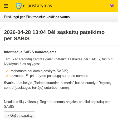
Rodyti
meniu
Prisijungti per Elektroninius valdžios vartus
2026-04-28 13:04 Dėl sąskaitų pateikimo
per SABIS
Informacija SABIS naudotojams
Tam, kad Registrų centras galėtų pateikti sąskaitas per SABIS, turi būti
įvykdytos šios sąlygos:
registruota naudotojo paskyra SABIS;
suvestas E. pristatymo paslaugų sutarties numeris.
Svarbu.
Laukelyje „Tiekėjo sutarties numeris" būtina nurodyti Registrų
centro (paslaugos teikėjo) sutarties numerį.
Neatlikus šių veiksmų, Registrų centras negalės pateikti sąskaitų per
SABIS.
« Grįžti į sąrašą