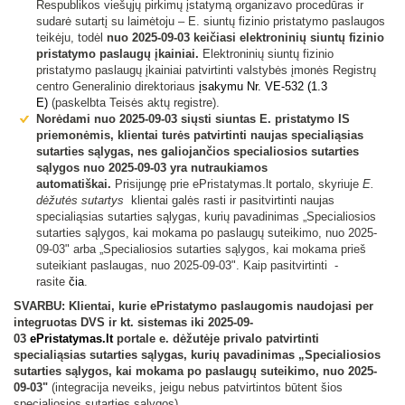
Respublikos viešųjų pirkimų įstatymą organizavo procedūras ir
sudarė sutartį su laimėtoju – E. siuntų fizinio pristatymo paslaugos
teikėju, todėl
nuo 2025-09-03 keičiasi elektroninių siuntų fizinio
pristatymo paslaugų įkainiai.
Elektroninių siuntų fizinio
pristatymo paslaugų įkainiai patvirtinti valstybės įmonės Registrų
centro Generalinio direktoriaus
įsakymu Nr. VE-532 (1.3
E)
(paskelbta Teisės aktų registre).
Norėdami nuo 2025-09-03 siųsti siuntas E. pristatymo IS
priemonėmis, klientai turės patvirtinti naujas specialiąsias
sutarties sąlygas, nes galiojančios specialiosios sutarties
sąlygos nuo 2025-09-03 yra nutraukiamos
automatiškai.
Prisijungę prie ePristatymas.lt portalo, skyriuje
E.
dėžutės sutartys
klientai galės rasti ir pasitvirtinti naujas
specialiąsias sutarties sąlygas, kurių pavadinimas „Specialiosios
sutarties sąlygos, kai mokama po paslaugų suteikimo, nuo 2025-
09-03" arba „Specialiosios sutarties sąlygos, kai mokama prieš
suteikiant paslaugas, nuo 2025-09-03". Kaip pasitvirtinti -
rasite
čia
.
SVARBU: Klientai, kurie ePristatymo paslaugomis naudojasi
per
integruotas DVS ir kt. sistemas iki 2025-09-
03
ePristatymas.lt
portale e. dėžutėje privalo patvirtinti
specialiąsias sutarties sąlygas, kurių pavadinimas „Specialiosios
sutarties sąlygos, kai mokama po paslaugų suteikimo, nuo 2025-
09-03"
(integracija neveiks, jeigu nebus patvirtintos būtent šios
specialiosios sutarties sąlygos).