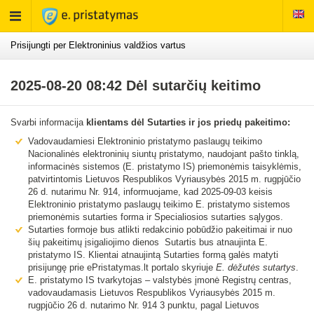
Rodyti
meniu
Prisijungti per Elektroninius valdžios vartus
2025-08-20 08:42 Dėl sutarčių keitimo
Svarbi informacija
klientams dėl Sutarties ir jos priedų pakeitimo:
Vadovaudamiesi Elektroninio pristatymo paslaugų teikimo
Nacionalinės elektroninių siuntų pristatymo, naudojant pašto tinklą,
informacinės sistemos (E. pristatymo IS) priemonėmis taisyklėmis,
patvirtintomis Lietuvos Respublikos Vyriausybės 2015 m. rugpjūčio
26 d. nutarimu Nr. 914, informuojame, kad 2025-09-03 keisis
Elektroninio pristatymo paslaugų teikimo E. pristatymo sistemos
priemonėmis sutarties forma ir Specialiosios sutarties sąlygos.
Sutarties formoje bus atlikti redakcinio pobūdžio pakeitimai ir nuo
šių pakeitimų įsigaliojimo dienos Sutartis bus atnaujinta E.
pristatymo IS. Klientai atnaujintą Sutarties formą galės matyti
prisijungę prie ePristatymas.lt portalo skyriuje
E. dėžutės sutartys
.
E. pristatymo IS tvarkytojas – valstybės įmonė Registrų centras,
vadovaudamasis Lietuvos Respublikos Vyriausybės 2015 m.
rugpjūčio 26 d. nutarimo Nr. 914 3 punktu, pagal Lietuvos