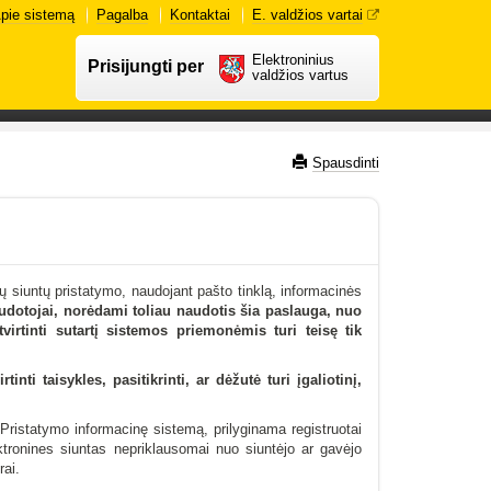
pie sistemą
Pagalba
Kontaktai
E. valdžios vartai
Elektroninius
Prisijungti per
valdžios vartus
Spausdinti
ių siuntų pristatymo, naudojant pašto tinklą, informacinės
dotojai, norėdami toliau naudotis šia paslauga, nuo
virtinti sutartį sistemos priemonėmis turi teisę tik
ti taisykles, pasitikrinti, ar dėžutė turi įgaliotinį,
Pristatymo informacinę sistemą, prilyginama registruotai
ektronines siuntas nepriklausomai nuo siuntėjo ar gavėjo
rai.