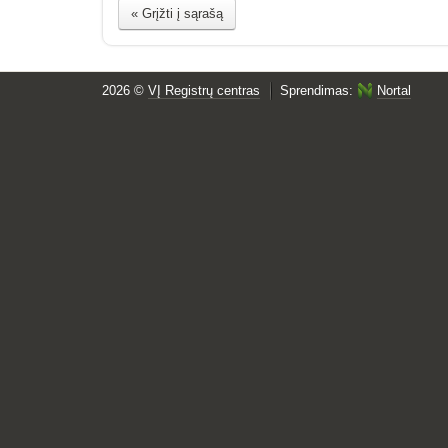
« Grįžti į sąrašą
2026 ©
VĮ Registrų centras
Sprendimas:
Nortal