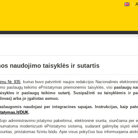
A
os naudojimo taisyklės ir sutartis
imu Nr. 935
, kuriuo buvo patvirtinti naujos redakcijos Nacionalinės elektronin
atymo paslaugų teikimo ePristatymas priemonėmis taisyklės, visi
paslaugų nau
 taisykles ir paslaugų teikimo sutartį.
Susipažinti su taisyklėmis ir pat
dovas) arba jo įgaliotas asmuo.
slaugomis naudojasi per integracines sąsajas. Instrukcijas, kaip patvirtin
statymas.lt/DUK
.
ojo administravimo įstatymo pakeitimui, elektroninė siunta, siunčiama per e
yje numatoma modernizuoti ePristatymo sistemą, sudarant galimybę siųsti el
s siuntas, pristatomas fiziniu būdu. Apie visus pokyčius bus informuojama atski