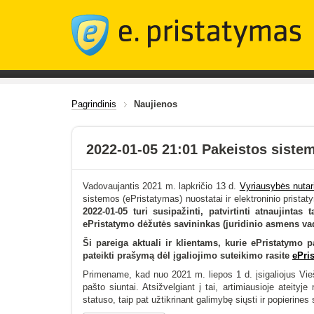
Pagrindinis
Naujienos
2022-01-05 21:01 Pakeistos sistem
Vadovaujantis 2021 m. lapkričio 13 d.
Vyriausybės nutar
sistemos (ePristatymas) nuostatai ir elektroninio prist
2022-01-05 turi susipažinti, patvirtinti atnaujintas
ePristatymo dėžutės savininkas (juridinio asmens va
Ši pareiga aktuali ir klientams, kurie ePristatymo pa
pateikti prašymą dėl įgaliojimo suteikimo rasite
ePri
Primename, kad nuo 2021 m. liepos 1 d. įsigaliojus Vieš
pašto siuntai. Atsižvelgiant į tai, artimiausioje ateit
statuso, taip pat užtikrinant galimybę siųsti ir popierine