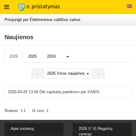
Rodyti
meniu
Prisijungti per Elektroninius valdžios vartus
Naujienos
Daugiau...
2026
2025
2024
←
2026 Visos naujienos
→
2026-04-28 13:04
Dėl sąskaitų pateikimo per SABIS
Rodomi: 1-1
|
Iš viso: 1
Apie sistemą
2026 ©
VĮ Registrų
centras