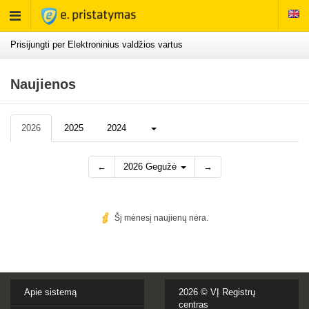
Rodyti
meniu
Prisijungti per Elektroninius valdžios vartus
Naujienos
Daugiau...
2026
2025
2024
←
2026 Gegužė
→
Šį mėnesį naujienų nėra.
Apie sistemą
2026 ©
VĮ Registrų
centras