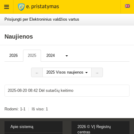
Rodyti
meniu
Prisijungti per Elektroninius valdžios vartus
Naujienos
Daugiau...
2026
2025
2024
←
2025 Visos naujienos
→
2025-08-20 08:42
Dėl sutarčių keitimo
Rodomi: 1-1
|
Iš viso: 1
Apie sistemą
2026 ©
VĮ Registrų
centras