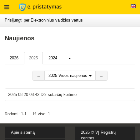
Rodyti
meniu
Prisijungti per Elektroninius valdžios vartus
Naujienos
Daugiau...
2026
2025
2024
←
2025 Visos naujienos
→
2025-08-20 08:42
Dėl sutarčių keitimo
Rodomi: 1-1
|
Iš viso: 1
Apie sistemą
2026 ©
VĮ Registrų
centras