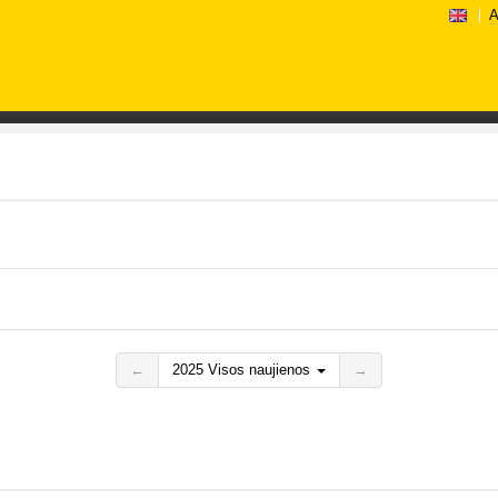
A
←
2025 Visos naujienos
→