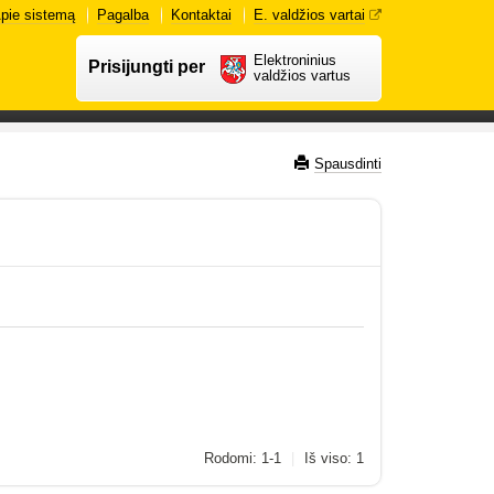
pie sistemą
Pagalba
Kontaktai
E. valdžios vartai
Elektroninius
Prisijungti per
valdžios vartus
Spausdinti
Rodomi: 1-1
|
Iš viso: 1