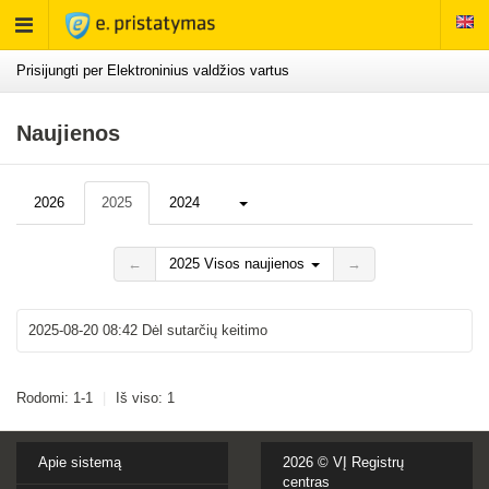
Rodyti
meniu
Prisijungti per Elektroninius valdžios vartus
Naujienos
Daugiau...
2026
2025
2024
←
2025 Visos naujienos
→
2025-08-20 08:42
Dėl sutarčių keitimo
Rodomi: 1-1
|
Iš viso: 1
Apie sistemą
2026 ©
VĮ Registrų
centras