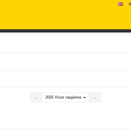
A
←
2025 Visos naujienos
→