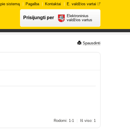
pie sistemą
Pagalba
Kontaktai
E. valdžios vartai
Elektroninius
Prisijungti per
valdžios vartus
Spausdinti
Rodomi: 1-1
|
Iš viso: 1