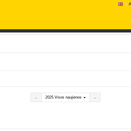
A
←
2025 Visos naujienos
→