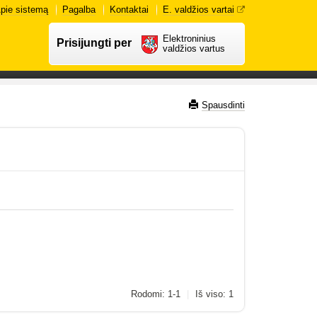
pie sistemą
Pagalba
Kontaktai
E. valdžios vartai
Elektroninius
Prisijungti per
valdžios vartus
Spausdinti
Rodomi: 1-1
|
Iš viso: 1