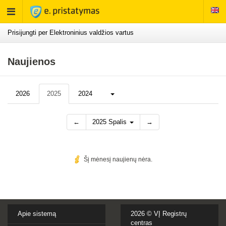
Rodyti
meniu
Prisijungti per Elektroninius valdžios vartus
Naujienos
Daugiau...
2026
2025
2024
←
2025 Spalis
→
Šį mėnesį naujienų nėra.
Apie sistemą
2026 ©
VĮ Registrų
centras