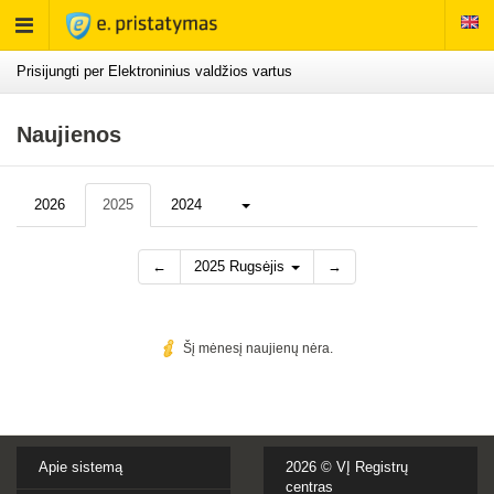
Rodyti
meniu
Prisijungti per Elektroninius valdžios vartus
Naujienos
Daugiau...
2026
2025
2024
←
2025 Rugsėjis
→
Šį mėnesį naujienų nėra.
Apie sistemą
2026 ©
VĮ Registrų
centras