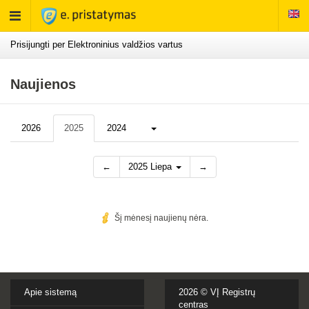
Rodyti
meniu
Prisijungti per Elektroninius valdžios vartus
Naujienos
Daugiau...
2026
2025
2024
←
2025 Liepa
→
Šį mėnesį naujienų nėra.
Apie sistemą
2026 ©
VĮ Registrų
centras