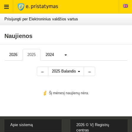
Rodyti
meniu
Prisijungti per Elektroninius valdžios vartus
Naujienos
Daugiau...
2026
2025
2024
←
2025 Balandis
→
Šį mėnesį naujienų nėra.
Apie sistemą
2026 ©
VĮ Registrų
centras