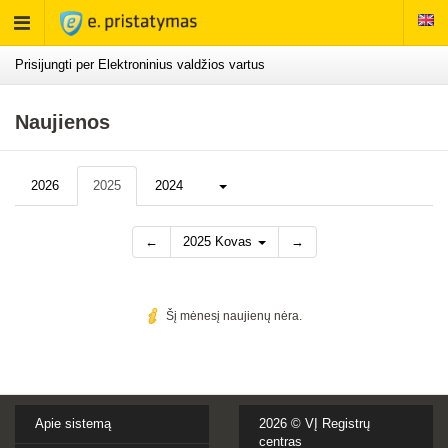
Rodyti
meniu
Prisijungti per Elektroninius valdžios vartus
Naujienos
Daugiau...
2026
2025
2024
←
2025 Kovas
→
Šį mėnesį naujienų nėra.
Apie sistemą
2026 ©
VĮ Registrų
centras