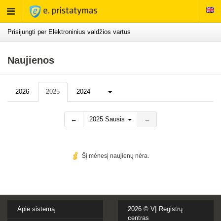
Rodyti
meniu
Prisijungti per Elektroninius valdžios vartus
Naujienos
Daugiau...
2026
2025
2024
←
2025 Sausis
→
Šį mėnesį naujienų nėra.
Apie sistemą
2026 ©
VĮ Registrų
centras