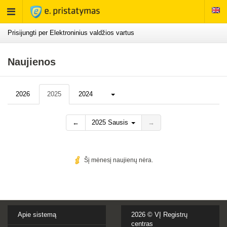
Rodyti
meniu
Prisijungti per Elektroninius valdžios vartus
Naujienos
Daugiau...
2026
2025
2024
←
2025 Sausis
→
Šį mėnesį naujienų nėra.
Apie sistemą
2026 ©
VĮ Registrų
centras