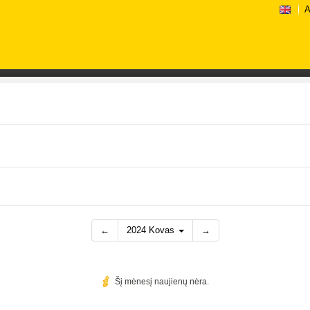
A
←
2024 Kovas
→
Šį mėnesį naujienų nėra.