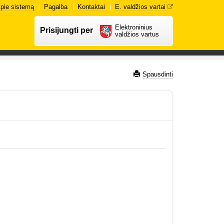
pie sistemą
Pagalba
Kontaktai
E. valdžios vartai
Elektroninius
Prisijungti per
valdžios vartus
Spausdinti