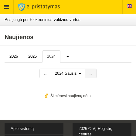
Rodyti
meniu
Prisijungti per Elektroninius valdžios vartus
Naujienos
Daugiau...
2026
2025
2024
←
2024 Sausis
→
Šį mėnesį naujienų nėra.
Apie sistemą
2026 ©
VĮ Registrų
centras