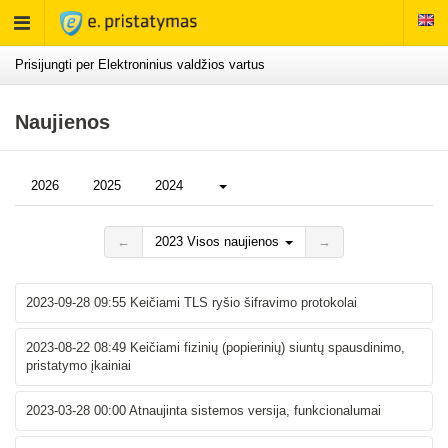
Rodyti
meniu
Prisijungti per Elektroninius valdžios vartus
Naujienos
Daugiau...
2026
2025
2024
←
2023 Visos naujienos
→
2023-09-28 09:55
Keičiami TLS ryšio šifravimo protokolai
2023-08-22 08:49
Keičiami fizinių (popierinių) siuntų spausdinimo,
pristatymo įkainiai
2023-03-28 00:00
Atnaujinta sistemos versija, funkcionalumai