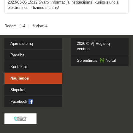
2023-03-06 15:12
Svarbi informacija institucijoms, kurios siunčia
elektronines ir fizines siuntas!
Rodomi: 1-4
|
Iš viso: 4
Apie sistemą
2026 ©
VĮ Registrų
centras
Pagalba
Sprendimas:
Nortal
Kontaktai
Naujienos
Slapukai
Facebook