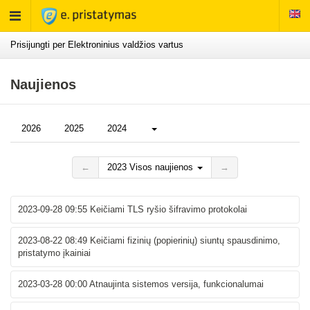
Rodyti
meniu
Prisijungti per Elektroninius valdžios vartus
Naujienos
Daugiau...
2026
2025
2024
←
2023 Visos naujienos
→
2023-09-28 09:55
Keičiami TLS ryšio šifravimo protokolai
2023-08-22 08:49
Keičiami fizinių (popierinių) siuntų spausdinimo,
pristatymo įkainiai
2023-03-28 00:00
Atnaujinta sistemos versija, funkcionalumai