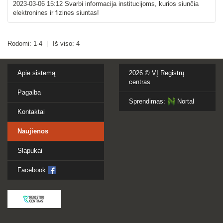
2023-03-06 15:12
Svarbi informacija institucijoms, kurios siunčia
elektronines ir fizines siuntas!
Rodomi: 1-4
|
Iš viso: 4
Apie sistemą
2026 ©
VĮ Registrų
centras
Pagalba
Sprendimas:
Nortal
Kontaktai
Naujienos
Slapukai
Facebook