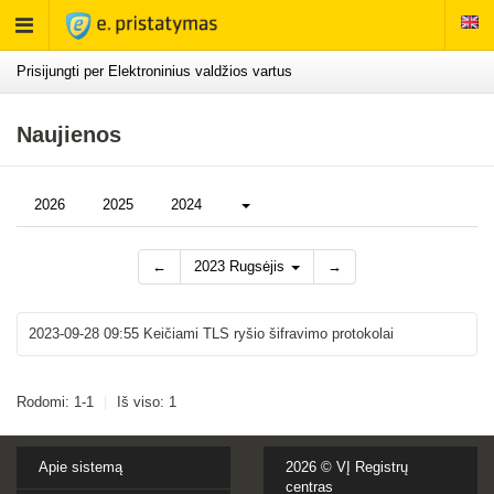
Rodyti
meniu
Prisijungti per Elektroninius valdžios vartus
Naujienos
Daugiau...
2026
2025
2024
←
2023 Rugsėjis
→
2023-09-28 09:55
Keičiami TLS ryšio šifravimo protokolai
Rodomi: 1-1
|
Iš viso: 1
Apie sistemą
2026 ©
VĮ Registrų
centras