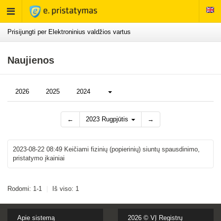
Rodyti
meniu
Prisijungti per Elektroninius valdžios vartus
Naujienos
Daugiau...
2026
2025
2024
←
2023 Rugpjūtis
→
2023-08-22 08:49
Keičiami fizinių (popierinių) siuntų spausdinimo,
pristatymo įkainiai
Rodomi: 1-1
|
Iš viso: 1
Apie sistemą
2026 ©
VĮ Registrų